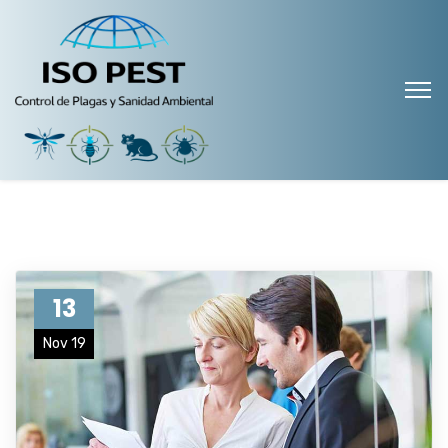
13
Nov 19